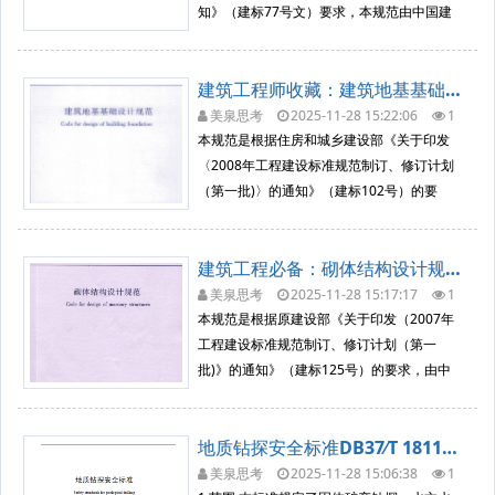
知》（建标77号文）要求，本规范由中国建
筑科学研究院会同有关单位经调查研究，认
真总结实践经验，参考有关国际标准和国外
建筑工程师收藏：建筑地基基础设计规范（GB 50007-2011）摘要及全文下载
先进标准，并在广泛征求意见的基础上修订
完成。 本规范的主要内容是：总则、术语和
美泉思考
2025-11-28 15:22:06
1
932
工程勘察
符号基本设计规定、材料、结...
本规范是根据住房和城乡建设部《关于印发
〈2008年工程建设标准规范制订、修订计划
（第一批)〉的通知》（建标102号）的要
求，由中国建筑科学研究院会同有关单位在
原《建筑地基基础设计规范》GB50007-200
建筑工程必备：砌体结构设计规范（GB 50003-2011）详见附件
2的基础上修订完成的。 本规范在编制过程
中，编制组经广泛调查研究，认真总结实践
美泉思考
2025-11-28 15:17:17
1
695
工程勘察
经验，参考国外先...
本规范是根据原建设部《关于印发（2007年
工程建设标准规范制订、修订计划（第一
批)》的通知》（建标125号）的要求，由中
国建筑东北设计研究院有限公司会同有关单
位在《砌体结构设计规范》GB50003-2001
地质钻探安全标准DB37∕T 1811-2011 ，解读及全文
的基础上进行修订而成的。 修订过程中，编
制组按“增补、简化、完善”的原则，在考虑了
美泉思考
2025-11-28 15:06:38
1