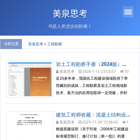
美泉思考
书是人类进步的阶梯！
当前位置
美泉思考
>
工程勘察
岩土工程勘察手册（2024版）深度解读：技术革新与行业实践指南（附下载）
美泉思考
2026-1-15 23:53:57
10
43
工程勘察
近20多年来，我国在工程建设领域取得了举
世瞩目的成就，工程勘察及岩土工程领域新
技术、新方法的应用也取得一定突破，并积
累了大量的工程经验；相关行业技术标准体
系也发生了一些变化，特别是国家标准《工
建筑工程师收藏：混凝土结构设计规范（GB 50010-2010）
程勘察通用规范》等一批规范、规程、标准
的实施，对工程勘察技术进步提出了更高的
美泉思考
2025-11-28 15:36:42
1
706
工程勘察
要求。为了适用新的发展要求，对林...
根据原建设部《关于印发〈2006年工程建设
标准规范制订、修订计划（第一批)》的通