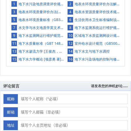
1
地下水污染地质调查评价规范（DD2008-01）发布
2
地表水环境质量评价办法解析PPT
3
地表水环境质量评价办法(试行)(环办[2011]22号)
4
地表水资源质量评价技术规程（SL395-2007）解读及全文下载
5
地表水环境质量标准（GB3838-2002 ）常用的地表水标准下载
6
生活饮用水卫生标准编制说明（GB 5749-XXXX ）
7
水文学与水文地质学英文术语 全部整理
8
地下水监测系统运行维护规范（DB14T 2826-2023）
9
地下水监测网运行维护规范（DZT 0307-2017）
10
区域地下水质监测网设计规范（DZT 0308-2017）
11
地下水质量标准（GBT 14848-2017）
12
室外给水设计规范（GB50013-2006）
13
地下水渗流力学 [王俊杰，陈亮，梁越 编著] 2013年版
14
地下水文与地下水调控
15
地下水力学概论 [项彦勇 著] 2011年版
16
地下水污染场地的控制与修复 [赵勇胜 编著] 2015年版
评论留言
请发表您的神机妙论……
昵称
邮箱
地址