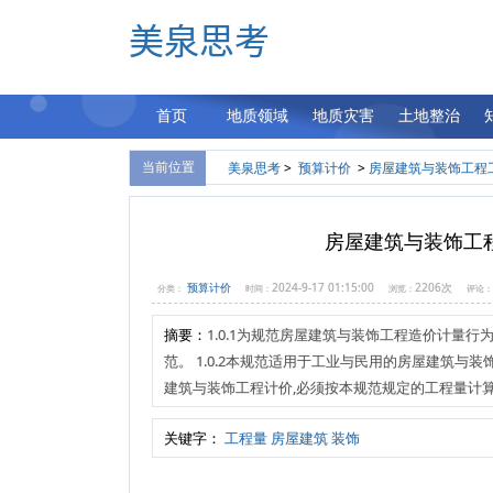
美泉思考
首页
地质领域
地质灾害
土地整治
基础地质
调查评价
土地资源调
当前位置
美泉思考
>
预算计价
>
房屋建筑与装饰工程工程
地质矿产勘查
勘查设计
整治规划编
水文地质与环境地质
施工监理验收
工程技术
房屋建筑与装饰工程工
工程地质与城市地质
监测预警
项目实施管
预算计价
2024-9-17 01:15:00
2206次
分类：
时间：
浏览：
评论：
农业地质与生态地质
应急管理
预算与评价
摘要：
1.0.1为规范房屋建筑与装饰工程造价计量
地质实验测试
预算概算
其他
范。 1.0.2本规范适用于工业与民用的房屋建筑与装
建筑与装饰工程计价,必须按本规范规定的工程量计算规则
海洋地质
信息化与档案管理
地质遗迹与地质资源
综合其他
关键字：
工程量
房屋建筑
装饰
地质信息化与大数据