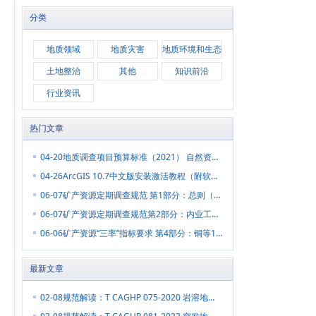
分类
地质领域
地质灾害
地质环境和生态修复
土地整治
其他
知识前沿
行业资讯
热门文章
04-20
地质调查项目预算标准（2021） 自然资源部中国地质调查局
04-26
ArcGIS 10.7中文版安装激活教程（附软件下载+汉化包+激活补丁）
06-07
矿产资源定期调查规范 第1部分：总则（DZT 0461.1-2023）
06-07
矿产资源定期调查规范第2部分：内业工作（DZT 0461.2-2023）
06-06
矿产资源“三率”指标要求 第4部分：铜等12种有色金属（DZT 0462.4-2023）
最新文章
02-08
规范解读：T CAGHP 075-2020 岩溶地面塌陷监测规范（试行），附下载