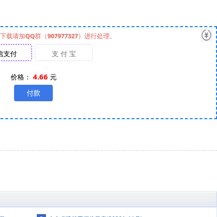
请加QQ群（907977327）进行处理。
信支付
支 付 宝
4.66
价格：
元
）
）