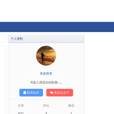
个人资料
美泉思考
书是人类进步的阶梯……
联系站长
关注公众号
文章
评论
微语
421
3
1